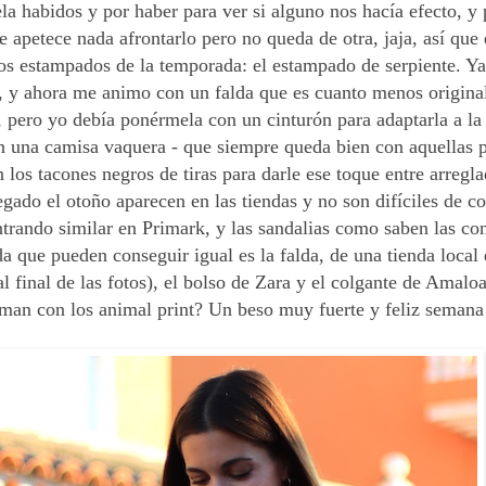
ela habidos y por haber para ver si alguno nos hacía efecto, y 
 apetece nada afrontarlo pero no queda de otra, jaja, así qu
los estampados de la temporada: el estampado de serpiente. Y
, y ahora me animo con un falda que es cuanto menos origina
pero yo debía ponérmela con un cinturón para adaptarla a la 
n una camisa vaquera - que siempre queda bien con aquellas 
os tacones negros de tiras para darle ese toque entre arregla
gado el otoño aparecen en las tiendas y no son difíciles de co
ntrando similar en Primark, y las sandalias como saben las co
 que pueden conseguir igual es la falda, de una tienda local
l final de las fotos), el bolso de Zara y el colgante de Amalo
iman con los animal print? Un beso muy fuerte y feliz seman