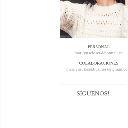
PERSONAL
marilynscloset@hotmail.es
COLABORACIONES
marilynscloset.business@gmail.c
SÍGUENOS!