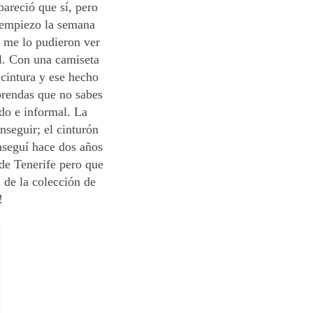
pareció que sí, pero
e empiezo la semana
a me lo pudieron ver
l. Con una camiseta
cintura y ese hecho
prendas que no sabes
do e informal. La
nseguir; el cinturón
nseguí hace dos años
 de Tenerife pero que
a de la colección de
a!