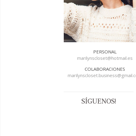
PERSONAL
marilynscloset@hotmail.es
COLABORACIONES
marilynscloset.business@gmail.
SÍGUENOS!