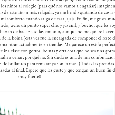
 los niños al colegio (para qué nos vamos a engañar) imagínen
e este año ir más relajada, ya me he ido quitando de cosas 
e mi sombrero cuando salga de casa jajaja. En fin, me gusta m
rido, tiene un punto súper chic y juvenil, y bueno, que les voy
erían de hacerse todas con uno, aunque no me quiere hacer ca
 de la boina (esta vez fue la encargada de componer el resto d
encontrar actualmente en tiendas. Me parece un estilo perfecto
e ir a clase con gorros, boinas y otra cosa que no sea una gorr
salir a cenar, por qué no. Sin duda es una de mis combinacion
s de brillantes para rematar ya son lo más :) Todas las prenda
lazadas al final. Espero que les guste y que tengan un buen fin
muy fuerte!!