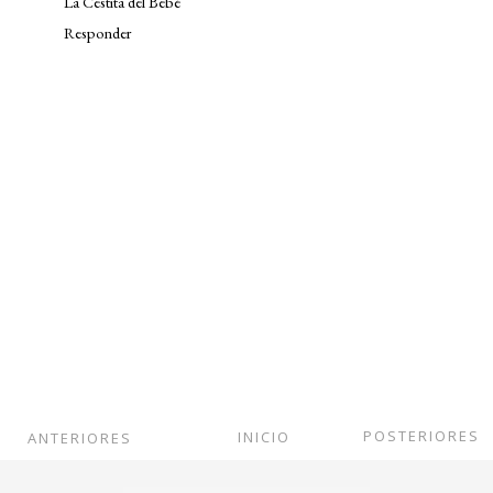
La Cestita del Bebé
Responder
POSTERIORES
INICIO
ANTERIORES
Ver versión web