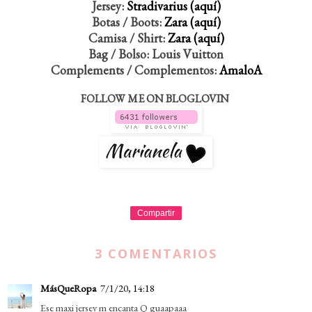
Jersey:
Stradivarius (aquí)
Botas / Boots:
Zara (aquí)
Camisa / Shirt:
Zara (aquí)
Bag / Bolso: Louis Vuitton
Complements / Complementos:
AmaloA
FOLLOW ME ON BLOGLOVIN
Compartir
3 COMENTARIOS
MásQueRopa
7/1/20, 14:18
Ese maxi jersey m encanta Q guaapaaa