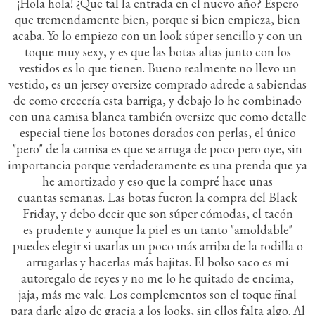
¡Hola hola! ¿Que tal la entrada en el nuevo año? Espero
que tremendamente bien, porque si bien empieza, bien
acaba. Yo lo empiezo con un look súper sencillo y con un
toque muy sexy, y es que las botas altas junto con los
vestidos es lo que tienen. Bueno realmente no llevo un
vestido, es un jersey oversize comprado adrede a sabiendas
de como crecería esta barriga, y debajo lo he combinado
con una camisa blanca también oversize que como detalle
especial tiene los botones dorados con perlas, el único
"pero" de la camisa es que se arruga de poco pero oye, sin
importancia porque verdaderamente es una prenda que ya
he amortizado y eso que la compré hace unas
cuantas semanas. Las botas fueron la compra del Black
Friday, y debo decir que son súper cómodas, el tacón
es prudente y aunque la piel es un tanto "amoldable"
puedes elegir si usarlas un poco más arriba de la rodilla o
arrugarlas y hacerlas más bajitas. El bolso saco es mi
autoregalo de reyes y no me lo he quitado de encima,
jaja, más me vale. Los complementos son el toque final
para darle algo de gracia a los looks, sin ellos falta algo. Al