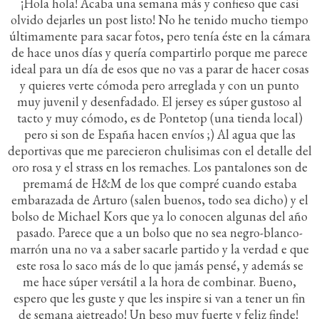
¡Hola hola! Acaba una semana más y confieso que casi
olvido dejarles un post listo! No he tenido mucho tiempo
últimamente para sacar fotos, pero tenía éste en la cámara
de hace unos días y quería compartirlo porque me parece
ideal para un día de esos que no vas a parar de hacer cosas
y quieres verte cómoda pero arreglada y con un punto
muy juvenil y desenfadado. El jersey es súper gustoso al
tacto y muy cómodo, es de Pontetop (una tienda local)
pero si son de España hacen envíos ;) Al agua que las
deportivas que me parecieron chulisimas con el detalle del
oro rosa y el strass en los remaches. Los pantalones son de
premamá de H&M de los que compré cuando estaba
embarazada de Arturo (salen buenos, todo sea dicho) y el
bolso de Michael Kors que ya lo conocen algunas del año
pasado. Parece que a un bolso que no sea negro-blanco-
marrón una no va a saber sacarle partido y la verdad e que
este rosa lo saco más de lo que jamás pensé, y además se
me hace súper versátil a la hora de combinar. Bueno,
espero que les guste y que les inspire si van a tener un fin
de semana ajetreado! Un beso muy fuerte y feliz finde!