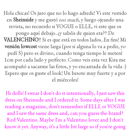
Hola chicas! Os juro que no lo hago adrede! Vi este vestido
en
Sheinside
y me gustó
too much
, y luego ojeando una
revista, no recuerdo si VOGUE o ELLE, vi este que os
pongo aquí debajo...¿y sabéis de quien era?? De
VALENCHINO
!! Si es que está en todos lados...En fins! Mi
versión lowcost
viene larga (por si alguna lo va a pedir, yo
pedí S) pero es divino, cuando tenga tiempo le meteré
1cm por cada lado y perfecto. Como veis esta vez Kira me
acompañó a sacarme las fotos, y yo encantada de la vida :)
Espero que os guste el look! Un besote muy fuerte y a por
el miércoles!
Hi dolls! I swear I don't do it intentionally, I just saw this
dress on Sheinside and I ordered it. Some days after I was
reading a magazine, don't remember if ELLE or VOGUE
and I saw the same dress and, can you guess the brand?
Red Valentino. Maybe I'm a Valentino lover and I don't
know it yet. Anyway, it's a little bit large so if you're going