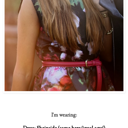
I'm wearing:
Dress: Sheinside (same here/igual aquí)