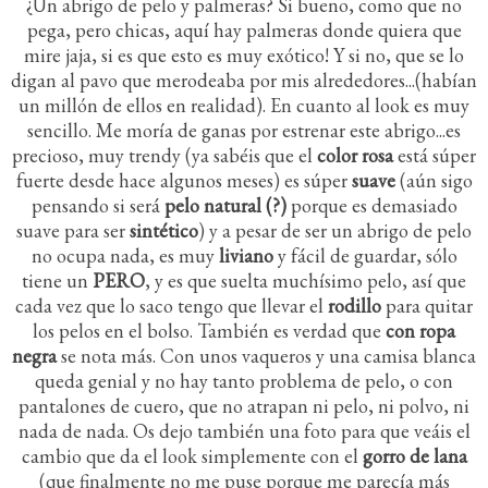
¿Un abrigo de pelo y palmeras? Si bueno, como que no
pega, pero chicas, aquí hay palmeras donde quiera que
mire jaja, si es que esto es muy exótico! Y si no, que se lo
digan al pavo que merodeaba por mis alrededores...(habían
un millón de ellos en realidad). En cuanto al look es muy
sencillo. Me moría de ganas por estrenar este abrigo...es
precioso, muy trendy (ya sabéis que el
color rosa
está súper
fuerte desde hace algunos meses) es súper
suave
(aún sigo
pensando si será
pelo natural (?)
porque es demasiado
suave para ser
sintético
) y a pesar de ser un abrigo de pelo
no ocupa nada, es muy
liviano
y fácil de guardar, sólo
tiene un
PERO
, y es que suelta muchísimo pelo, así que
cada vez que lo saco tengo que llevar el
rodillo
para quitar
los pelos en el bolso. También es verdad que
con ropa
negra
se nota más. Con unos vaqueros y una camisa blanca
queda genial y no hay tanto problema de pelo, o con
pantalones de cuero, que no atrapan ni pelo, ni polvo, ni
nada de nada. Os dejo también una foto para que veáis el
cambio que da el look simplemente con el
gorro de lana
(que finalmente no me puse porque me parecía más