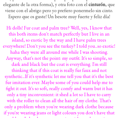
elegante de la otra forma), y otra foto con el
cinturón
, que
viene con el abrigo pero yo prefiero ponermelo sin cinto.
Espero que os guste! Un besote muy fuerte y feliz día!
Hi dolls! Fur coat and palm tree? Well, yes, I know that
this both items don't match perfectly but I live in an
island, so exotic by the way and I have palm trees
everywhere! Don't you see the turkey? I told you...so exotic!
haha they were all around me while I was shooting.
Anyway, that's not the point: my outfit. It's so simple, so
dark and black but the coat is everything. I'm still
thinking that if this coat is really fur faux and not
synthetic...If it's synthetic let me tell you that it's the best
fur imitation ever. Maybe some of you could help me to
fight it out. It's so soft, really comfy and warm but it has
only a tiny inconvenient: it shed a lot so I have to carry
with the roller to clean all the hair of my clothe. That's
only a problem when you're wearing dark clothe because
if you're wearing jeans or light colours you don't have that