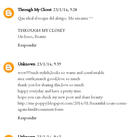
Through My Closet
23/1/14, 9:28
Que ideal el toque del abrigo. Me encanta ^^
THROUGH MY CLOSET
Un beso, Beatriz
Responder
Unknown
23/1/14, 9:39
wow!!!!!such stylish,looks so warm and comfortable
nice outfit,match good,love so much
thank you for sharing this,love so much
happy everyday and have a pretty time
hope you can check my new post and share beauty:
http://me-poppy.blogspot.com/2014/01/beautiful-coats-come-
again.html#comment-form
Responder
Unknown
23/1/14, 9:42