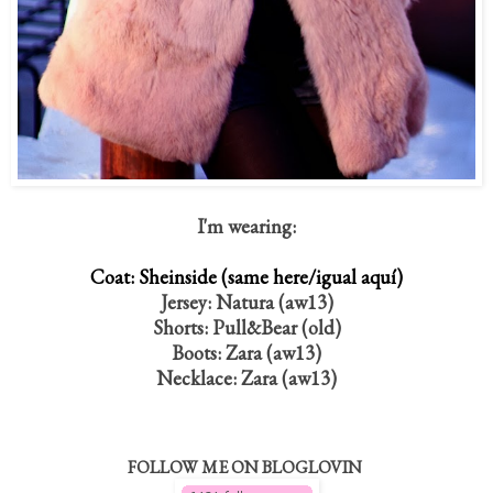
I'm wearing:
Coat: Sheinside (same here/igual aquí)
Jersey: Natura (aw13)
Shorts: Pull&Bear (old)
Boots: Zara (aw13)
Necklace: Zara (aw13)
FOLLOW ME ON BLOGLOVIN