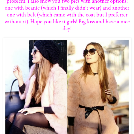
problem. I also show you two pics with another options:
one with beanie (which I finally didn't wear) and another
one with belt (which came with the coat but I preferrer
without it). Hope you like it girls! Big kiss and have a nice
day!