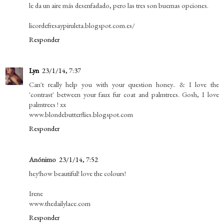
le da un aire más desenfadado, pero las tres son buemas opciones.
licordefresaypiruleta.blogspot.com.es/
Responder
Lyn
23/1/14, 7:37
Can't really help you with your question honey.. & I love the
'contrast' between your faux fur coat and palmtrees. Gosh, I love
palmtrees ! xx
www.blondebutterflies.blogspot.com
Responder
Anónimo
23/1/14, 7:52
hey!how beautiful! love the colours!
Irene
www.thedailylace.com
Responder