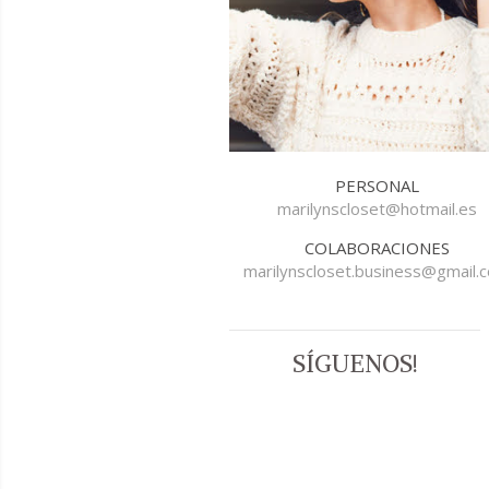
PERSONAL
marilynscloset@hotmail.es
COLABORACIONES
marilynscloset.business@gmail.
SÍGUENOS!