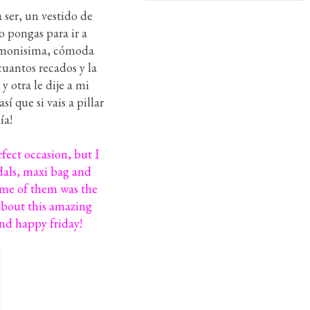
 ser, un vestido de
lo pongas para ir a
as monisima, cómoda
cuantos recados y la
 otra le dije a mi
í que si vais a pillar
ía!
fect occasion, but I
ndals, maxi bag and
some of them was the
 about this amazing
and happy friday!