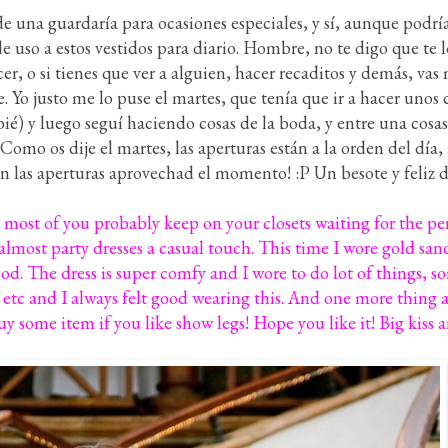
 una guardaría para ocasiones especiales, y sí, aunque podría
le uso a estos vestidos para diario. Hombre, no te digo que te 
er, o si tienes que ver a alguien, hacer recaditos y demás, v
e. Yo justo me lo puse el martes, que tenía que ir a hacer unos 
) y luego seguí haciendo cosas de la boda, y entre una cosas y
Como os dije el martes, las aperturas están a la orden del día, as
an las aperturas aprovechad el momento! :P Un besote y feliz d
 most of you probably keep on your closets waiting for the per
s almost party dresses a casual touch. This time I wore gold sa
ood. The dress is super comfy and I wore to do lot of things, 
 etc and I always felt good wearing this. And one more thing
buy some item if you like show legs! Hope you like it! Big kiss 