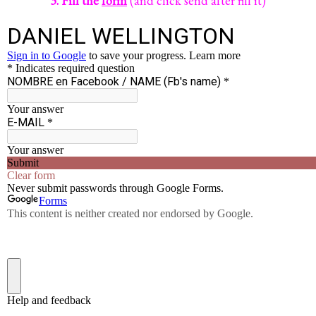
3. Fill the
form
(and click send after fill it)