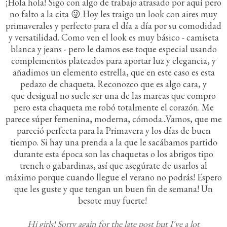
¡Hola hola! Sigo con algo de trabajo atrasado por aquí pero
no falto a la cita 😜 Hoy les traigo un look con aires muy
primaverales y perfecto para el día a día por su comodidad
y versatilidad. Como ven el look es muy básico - camiseta
blanca y jeans - pero le damos ese toque especial usando
complementos plateados para aportar luz y elegancia, y
añadimos un elemento estrella, que en este caso es esta
pedazo de chaqueta. Reconozco que es algo cara, y
que desigual no suele ser una de las marcas que compro
pero esta chaqueta me robó totalmente el corazón. Me
parece súper femenina, moderna, cómoda...Vamos, que me
pareció perfecta para la Primavera y los días de buen
tiempo. Si hay una prenda a la que le sacábamos partido
durante esta época son las chaquetas o los abrigos tipo
trench o gabardinas, así que asegúrate de usarlos al
máximo porque cuando llegue el verano no podrás! Espero
que les guste y que tengan un buen fin de semana! Un
besote muy fuerte!
Hi girls! Sorry again for the late post but I've a lot