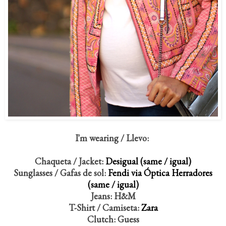
I'm wearing / Llevo:
Chaqueta / Jacket:
Desigual (same / igual)
Sunglasses / Gafas de sol:
Fendi via Óptica Herradores
(same / igual)
Jeans: H&M
T-Shirt / Camiseta:
Zara
Clutch: Guess