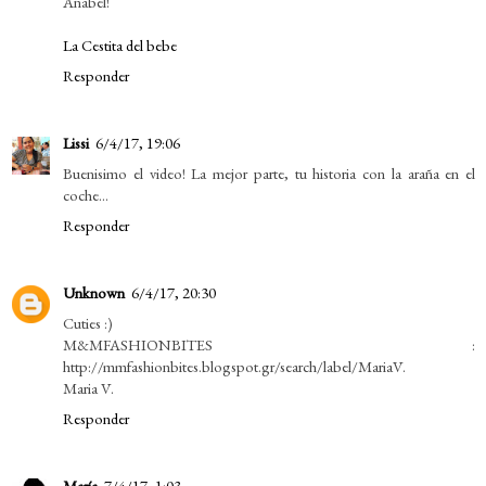
Anabel!
La Cestita del bebe
Responder
Lissi
6/4/17, 19:06
Buenisimo el video! La mejor parte, tu historia con la araña en el
coche...
Responder
Unknown
6/4/17, 20:30
Cuties :)
M&MFASHIONBITES :
http://mmfashionbites.blogspot.gr/search/label/MariaV.
Maria V.
Responder
María
7/4/17, 1:03