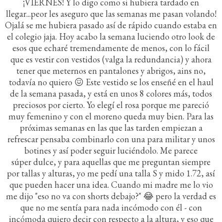
¡VIERNES! Y lo digo como si hubiera tardado en
llegar...peor les aseguro que las semanas me pasan volando!
Ojalá se me hubiera pasado así de rápido cuando estaba en
el colegio jaja. Hoy acabo la semana luciendo otro look de
esos que echaré tremendamente de menos, con lo fácil
que es vestir con vestidos (valga la redundancia) y ahora
tener que meternos en pantalones y abrigos, ains no,
todavía no quiero 😖 Este vestido se los enseñé en el haul
de la semana pasada, y está en unos 8 colores más, todos
preciosos por cierto. Yo elegí el rosa porque me pareció
muy femenino y con el moreno queda muy bien. Para las
próximas semanas en las que las tarden empiezan a
refrescar pensaba combinarlo con una para militar y unos
botines y así poder seguir luciéndolo. Me parece
súper dulce, y para aquellas que me preguntan siempre
por tallas y alturas, yo me pedí una talla S y mido 1.72, así
que pueden hacer una idea. Cuando mi madre me lo vio
me dijo "eso no va con shorts debajo?" 😂 pero la verdad es
que no me sentía para nada incómodo con él - con
incómoda quiero decir con respecto a la altura, y eso que