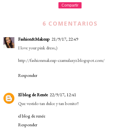
Compartir
6 COMENTARIOS
Fashion&Makeup
21/9/17, 22:49
I love your pink dress;)
http://fashionmakeup-czarnulaxyz.blogspot.com/
Responder
El blog de Renée
22/9/17, 12:41
Que vestido tan dulce y tan bonito!!
el blog de renée
Responder