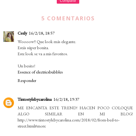
Compartir
5 COMENTARIOS
Ceely
16/2/18, 18:57
Woooow!! Que look más elegante.
Estás súper bonita.
Este look se va a mis favoritos.
Un besito!
Essence of electricsbubbles
Responder
Tintostylebycarolina
16/2/18, 19:37
ME ENCANTA ESTE TREND! HACEN POCO COLOQUE
ALGO SIMILAR EN MI BLOG!
http://www.tintostylebycarolina.com/2018/02/from-bed-to-
street.html#more